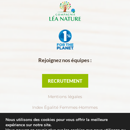
Rejoignez nos équipes :
RECRUTEMENT
Mentions légales
Index Égalité Femmes-Hommes
Politique de confidentialité
Nous utilisons des cookies pour vous offrir la meilleure
expérience sur notre site.
Création :
Com’Sud