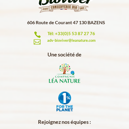
606 Route de Courant 47 130 BAZENS
Tél: +33(0)5 53 87 27 76

adv-bioviver@leanature.com

Une société de
Rejoignez nos équipes :