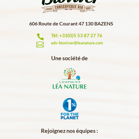
606 Route de Courant 47 130 BAZENS
Tél: +33(0)5 53 87 27 76

adv-bioviver@leanature.com

Une société de
Rejoignez nos équipes :