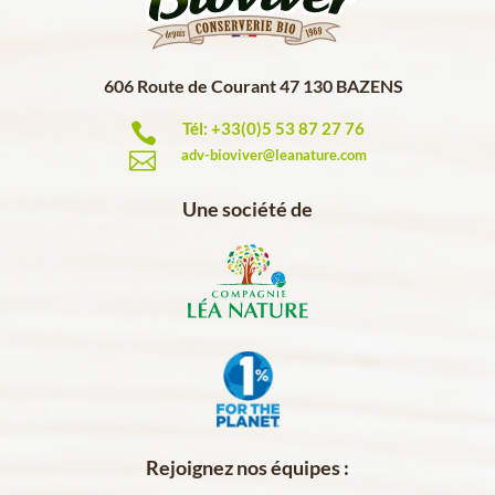
606 Route de Courant 47 130 BAZENS
Tél: +33(0)5 53 87 27 76

adv-bioviver@leanature.com

Une société de
Rejoignez nos équipes :