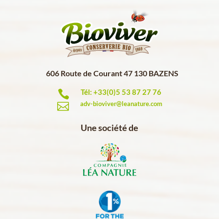
606 Route de Courant 47 130 BAZENS
Tél: +33(0)5 53 87 27 76

adv-bioviver@leanature.com

Une société de