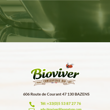
606 Route de Courant 47 130 BAZENS
Tél: +33(0)5 53 87 27 76

adv-bioviver@leanature.com