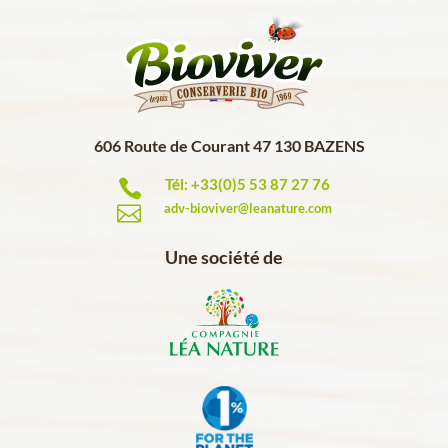
606 Route de Courant 47 130 BAZENS
Tél: +33(0)5 53 87 27 76

adv-bioviver@leanature.com

Une société de