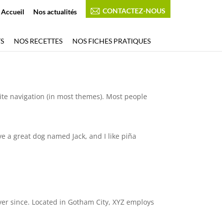
CONTACTEZ-NOUS
Accueil
Nos actualités
S
NOS RECETTES
NOS FICHES PRATIQUES
 site navigation (in most themes). Most people
ave a great dog named Jack, and I like piña
er since. Located in Gotham City, XYZ employs