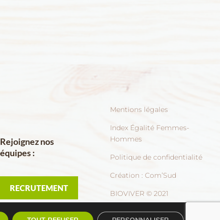
Mentions légales
Index Égalité Femmes-
Hommes
Rejoignez nos
équipes :
Politique de confidentialité
Création :
Com’Sud
RECRUTEMENT
BIOVIVER © 2021