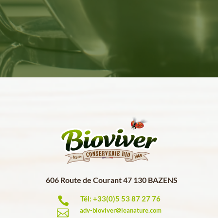
606 Route de Courant 47 130 BAZENS
Tél: +33(0)5 53 87 27 76

adv-bioviver@leanature.com
