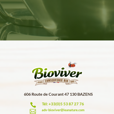
606 Route de Courant 47 130 BAZENS
Tél: +33(0)5 53 87 27 76

adv-bioviver@leanature.com
