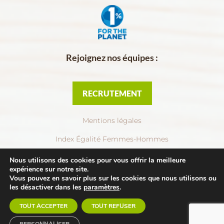
Rejoignez nos équipes :
RECRUTEMENT
Mentions légales
Index Égalité Femmes-Hommes
Politique de confidentialité
Nous utilisons des cookies pour vous offrir la meilleure
expérience sur notre site.
Création :
Com’Sud
Vous pouvez en savoir plus sur les cookies que nous utilisons ou
les désactiver dans les
paramètres
.
BIOVIVER © 2021
TOUT ACCEPTER
TOUT REFUSER