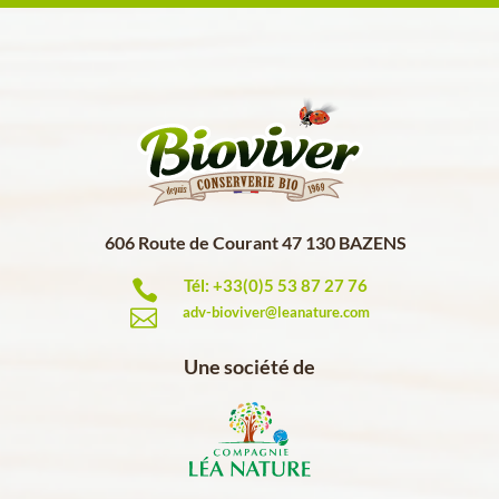
606 Route de Courant 47 130 BAZENS
Tél: +33(0)5 53 87 27 76

adv-bioviver@leanature.com

Une société de